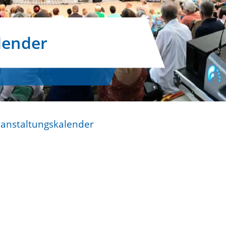
lender
ranstaltungskalender
n