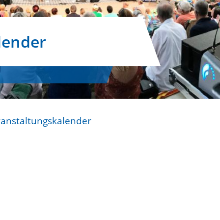
lender
ranstaltungskalender
n