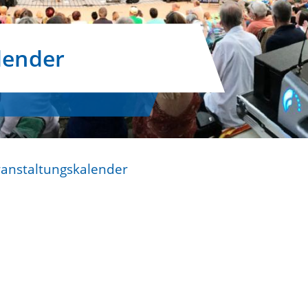
lender
ranstaltungskalender
n