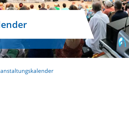
lender
ranstaltungskalender
n