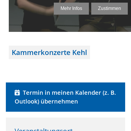
Kammerkonzerte Kehl
Termin in meinen Kalender (z. B.
Outlook) übernehmen
Veranstaltungsort