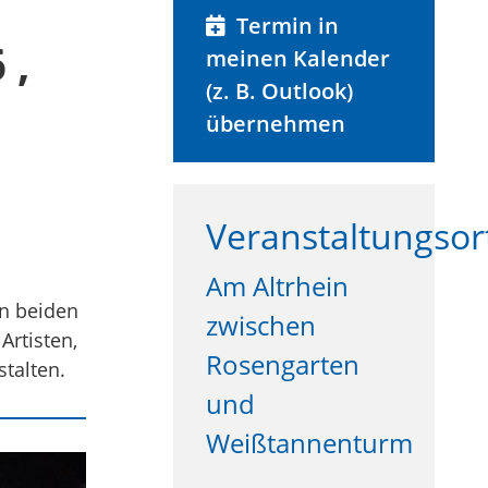
Termin in
6
,
meinen Kalender
(z. B. Outlook)
übernehmen
Veranstaltungsor
Am Altrhein
an beiden
zwischen
rtisten,
Rosengarten
talten.
und
Weißtannenturm