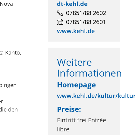
dt-kehl.de
-Nova
07851/88 2602
07851/88 2601
www.kehl.de
a Kanto,
Weitere
Informationen
Homepage
übingen
www.kehl.de/kultur/kultu
er
Preise:
die den
Eintritt frei Entrée
libre