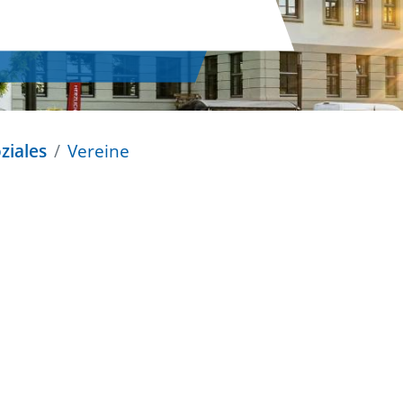
ziales
Vereine
n