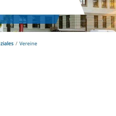
ziales
Vereine
n