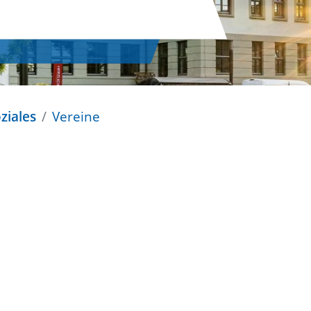
ziales
Vereine
n