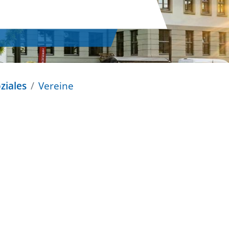
ziales
Vereine
n