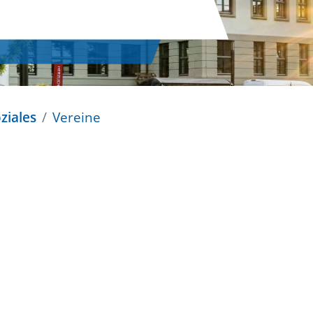
ziales
Vereine
n