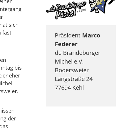
einer
Untergang
er
hat sich
 fast
Präsident
Marco
Federer
de Brandeburger
gen
Michel e.V.
nntag bis
Bodersweier
der eher
Langstraße 24
ichel"
77694
Kehl
sweier.
nissen
ung der
 das