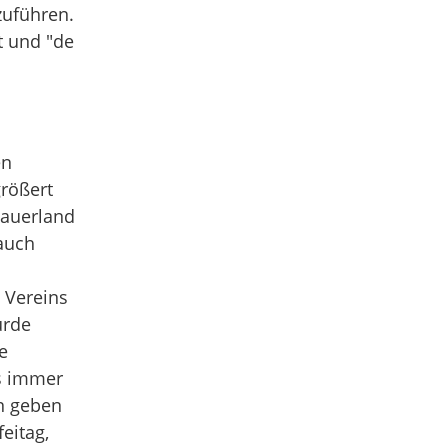
zuführen.
t und "de
en
rößert
nauerland
auch
 Vereins
urde
e
s immer
n geben
eitag,