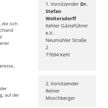
1. Vorsitzender
Dr.
Stefan
Woltersdorff
 die sich
Kehler Gästeführer
chland
e.V.
l
Neumühler Straße
gener
2
77694
Kehl
eresse,
2. Vorsitzender
oder
Reiner
g, auf der
Moschberger