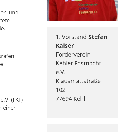
der- und
tete
de.
1. Vorstand
Stefan
Kaiser
Förderverein
trafen
Kehler Fastnacht
te
e.V.
Klausmattstraße
102
77694
Kehl
e.V. (FKF)
h einen