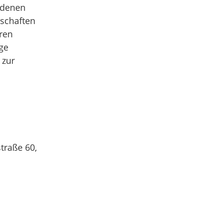
u denen
tschaften
ren
ge
 zur
traße 60,