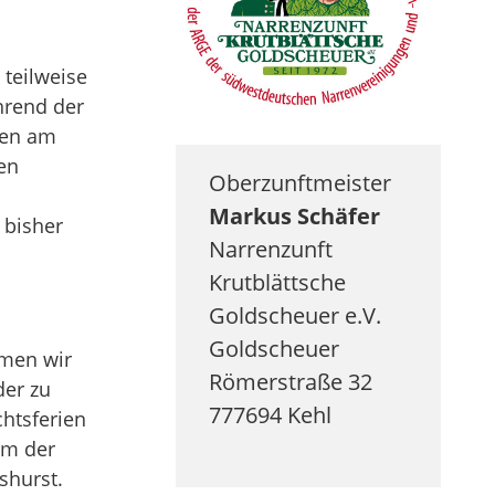
teilweise
hrend der
gen am
en
Oberzunftmeister
Markus
Schäfer
 bisher
Narrenzunft
Krutblättsche
Goldscheuer e.V.
Goldscheuer
men wir
Römerstraße 32
der zu
777694
Kehl
chtsferien
im der
shurst.