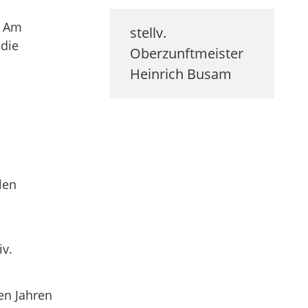
. Am
stellv.
die
Oberzunftmeister
Heinrich
Busam
len
iv.
en Jahren