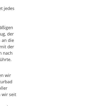
et jedes
mäßigen
ug, der
 an die
 mit der
h nach
ührte.
n wir
turbad
ller
wir seit