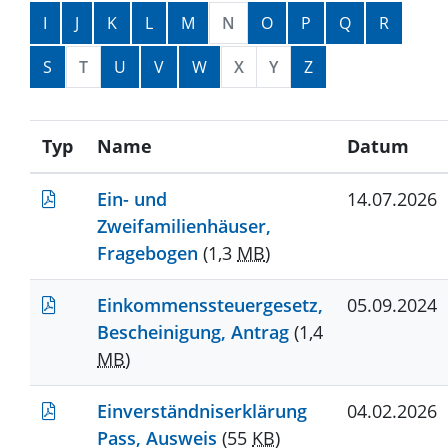
I
J
K
L
M
N
O
P
Q
R
S
T
U
V
W
X
Y
Z
Typ
Name
Datum
Ein- und
14.07.2026
Zweifamilienhäuser,
Fragebogen
(1,3
MB
)
Einkommenssteuergesetz,
05.09.2024
Bescheinigung, Antrag
(1,4
MB
)
Einverständniserklärung
04.02.2026
Pass, Ausweis
(55
KB
)