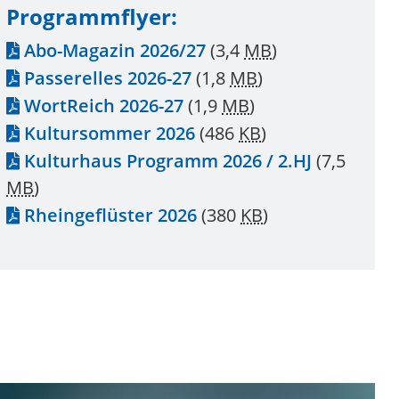
Programmflyer:
Abo-Magazin 2026/27
(3,4
MB
)
Passerelles 2026-27
(1,8
MB
)
WortReich 2026-27
(1,9
MB
)
Kultursommer 2026
(486
KB
)
Kulturhaus Programm 2026 / 2.HJ
(7,5
MB
)
Rheingeflüster 2026
(380
KB
)