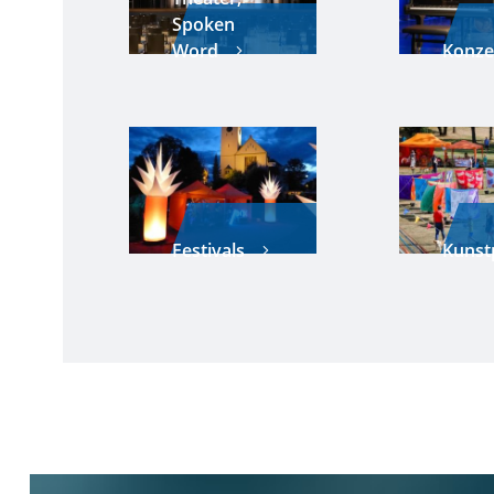
Spoken
Word
Konze
Festivals
Kunst