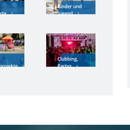
Kinder und
rte
Jugend
Clubbing,
projekte
Partys