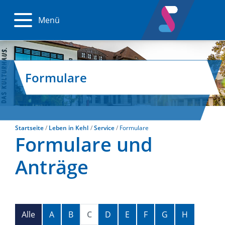
Menü
Formulare
Startseite
Leben in Kehl
Service
Formulare
Formulare und
Anträge
Alphabetisches Register überspringen
Alle
A
B
C
D
E
F
G
H