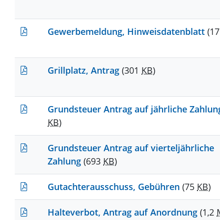
Gewerbemeldung, Hinweisdatenblatt
(1
Grillplatz, Antrag
(301
KB
)
Grundsteuer Antrag auf jährliche Zahlu
KB
)
Grundsteuer Antrag auf vierteljährliche
Zahlung
(693
KB
)
Gutachterausschuss, Gebühren
(75
KB
)
Halteverbot, Antrag auf Anordnung
(1,2