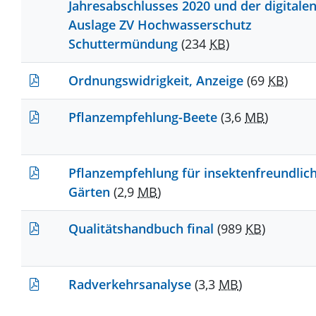
Jahresabschlusses 2020 und der digitale
Auslage ZV Hochwasserschutz
Schuttermündung
(234
KB
)
Ordnungswidrigkeit, Anzeige
(69
KB
)
Pflanzempfehlung-Beete
(3,6
MB
)
Pflanzempfehlung für insektenfreundlic
Gärten
(2,9
MB
)
Qualitätshandbuch final
(989
KB
)
Radverkehrsanalyse
(3,3
MB
)