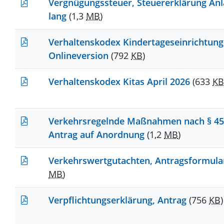
Vergnügungssteuer, Steuererklärung An
lang
(1,3
MB
)
Verhaltenskodex Kindertageseinrichtung
Onlineversion
(792
KB
)
Verhaltenskodex Kitas April 2026
(633
KB
Verkehrsregelnde Maßnahmen nach § 45
Antrag auf Anordnung
(1,2
MB
)
Verkehrswertgutachten, Antragsformul
MB
)
Verpflichtungserklärung, Antrag
(756
KB
)