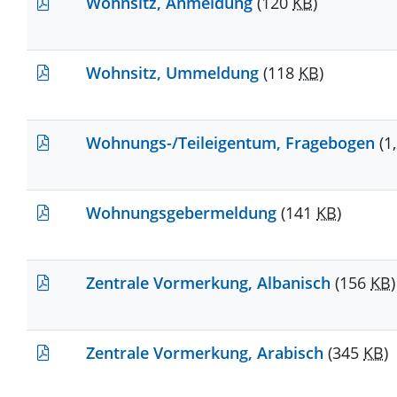
Wohnsitz, Anmeldung
(120
KB
)
Wohnsitz, Ummeldung
(118
KB
)
Wohnungs-/Teileigentum, Fragebogen
(1
Wohnungsgebermeldung
(141
KB
)
Zentrale Vormerkung, Albanisch
(156
KB
)
Zentrale Vormerkung, Arabisch
(345
KB
)