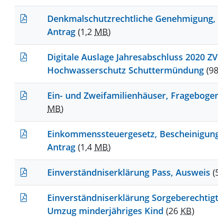
Denkmalschutzrechtliche Genehmigung,
Antrag
(1,2
MB
)
Digitale Auslage Jahresabschluss 2020 ZV
Hochwasserschutz Schuttermündung
(9
Ein- und Zweifamilienhäuser, Frageboge
MB
)
Einkommenssteuergesetz, Bescheinigung
Antrag
(1,4
MB
)
Einverständniserklärung Pass, Ausweis
(
Einverständniserklärung Sorgeberechtigt
Umzug minderjähriges Kind
(26
KB
)