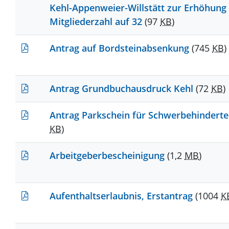
Kehl-Appenweier-Willstätt zur Erhöhung
Mitgliederzahl auf 32
(97
KB
)
Antrag auf Bordsteinabsenkung
(745
KB
)
Antrag Grundbuchausdruck Kehl
(72
KB
)
Antrag Parkschein für Schwerbehindert
KB
)
Arbeitgeberbescheinigung
(1,2
MB
)
Aufenthaltserlaubnis, Erstantrag
(1004
K