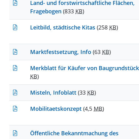
Land- und forstwirtschaftliche Flächen,
Fragebogen
(833
KB
)
Leitbild, städtische Kitas
(258
KB
)
Marktfestsetzung, Info
(63
KB
)
Merkblatt für Käufer von Baugrundstüc
KB
)
Misteln, Infoblatt
(33
KB
)
Mobilitaetskonzept
(4,5
MB
)
Öffentliche Bekanntmachung des