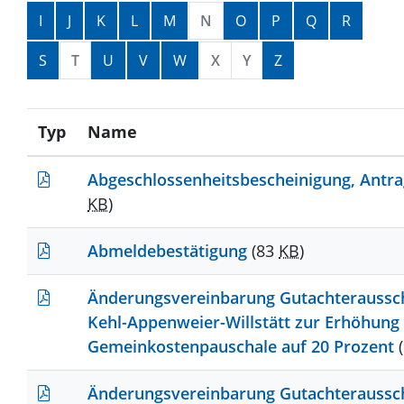
I
J
K
L
M
N
O
P
Q
R
S
T
U
V
W
X
Y
Z
Typ
Name
Abgeschlossenheitsbescheinigung, Antr
KB
)
Abmeldebestätigung
(83
KB
)
Änderungsvereinbarung Gutachteraussc
Kehl-Appenweier-Willstätt zur Erhöhung
Gemeinkostenpauschale auf 20 Prozent
Änderungsvereinbarung Gutachteraussc