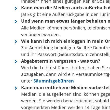
Inhaber*innen eines gültigen Kehler Sozia
Kann man die Medien auch außerhalb d
Ja! Es gibt eine Außenrückgabe in der Tür i
Und wenn man etwas länger behalten 
Alle Medien können persönlich, telefonisch
verlängert werden.
Wie kann ich mich einloggen in mein O
Zur Anmel­dung ­be­nö­ti­gen Sie Ihre Benut
und Ihr Passwort (Geburts­da­tum zehnstel­lig
Abgabetermin vergessen - was tun?
Wird die Leihfrist überschritten, haben Si
abzugeben, dann wird ein Versäumnisentgel
unter
Säumnisgebühren
Kann man entliehene Medien vorbestel
Medien, die ausgeliehen sind, können gege
werden. Sie werden benachrichtigt, sobald d
vorgemerkten Medien werden 14 Tage für S