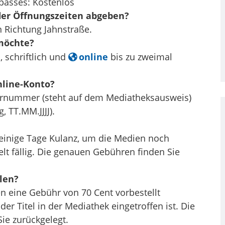
lpasses: Kostenlos
er Öffnungszeiten abgeben?
n Richtung Jahnstraße.
möchte?
, schriftlich und
online
bis zu zweimal
nline-Konto?
­zer­num­mer (steht auf dem Mediatheksausweis)
, TT.MM.JJJJ).
e einige Tage Kulanz, um die Medien noch
t fällig. Die genauen Gebühren finden Sie
len?
n eine Gebühr von 70 Cent vorbestellt
er Titel in der Mediathek eingetroffen ist. Die
ie zurückgelegt.