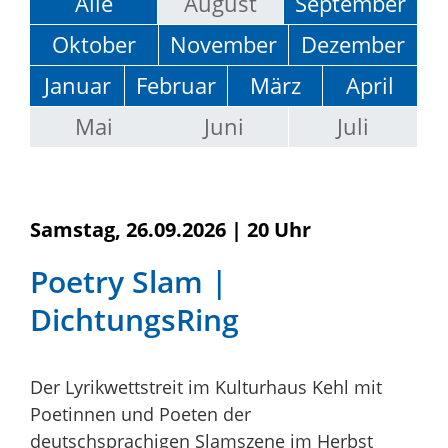
Alle
August
September
Oktober
November
Dezember
Januar
Februar
März
April
Mai
Juni
Juli
Samstag, 26.09.2026
|
20 Uhr
Poetry Slam |
DichtungsRing
Der Lyrikwettstreit im Kulturhaus Kehl mit
Poetinnen und Poeten der
deutschsprachigen Slamszene im Herbst