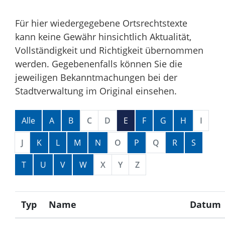
Für hier wiedergegebene Ortsrechtstexte
kann keine Gewähr hinsichtlich Aktualität,
Vollständigkeit und Richtigkeit übernommen
werden. Gegebenenfalls können Sie die
jeweiligen Bekanntmachungen bei der
Stadtverwaltung im Original einsehen.
Alphabetisches Register überspringen
Alle
A
B
C
D
E
F
G
H
I
J
K
L
M
N
O
P
Q
R
S
T
U
V
W
X
Y
Z
Typ
Name
Datum