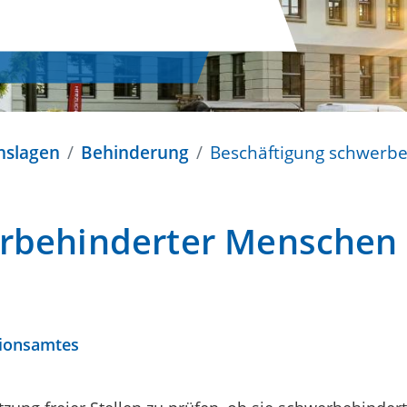
nslagen
Behinderung
Beschäftigung schwerb
erbehinderter Menschen
tionsamtes