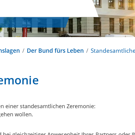
nslagen
Der Bund fürs Leben
Standesamtlich
remonie
en einer standesamtlichen Zeremonie:
gehen wollen.
 bei gleichzeitiger Anwesenheit Ihres Partners oder I