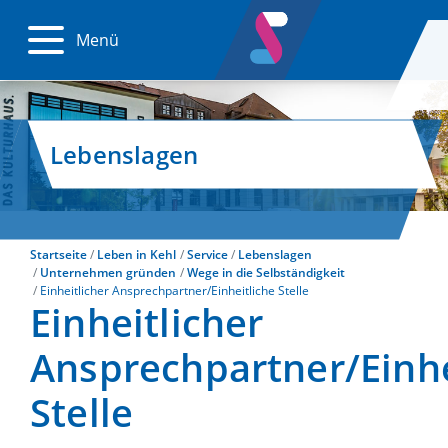
Menü
Lebenslagen
Startseite
Leben in Kehl
Service
Lebenslagen
Unternehmen gründen
Wege in die Selbständigkeit
Einheitlicher Ansprechpartner/Einheitliche Stelle
Einheitlicher
Ansprechpartner/Einhe
Stelle