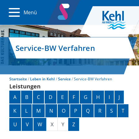
Menü
Service-BW Verfahren
Startseite
Leben in Kehl
Service
Service-BW Verfahren
Leistungen
Alphabetisches Register überspringen
A
B
C
D
E
F
G
H
I
J
K
L
M
N
O
P
Q
R
S
T
U
V
W
X
Y
Z