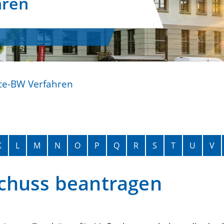
hren
ce-BW Verfahren
K
L
M
N
O
P
Q
R
S
T
U
V
chuss beantragen