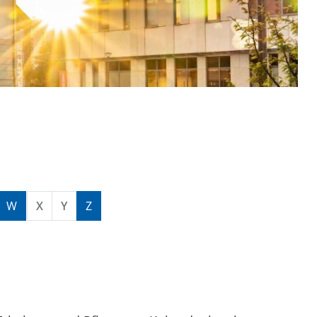
W
X
Y
Z