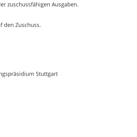
der zuschussfähigen Ausgaben.
uf
den
Zu
schuss
.
gspräsidium Stuttgart