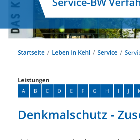
Service-BW Verfa
Startseite
Leben in Kehl
Service
Servi
Leistungen
Alphabetisches Register überspringen
A
B
C
D
E
F
G
H
I
J
Denkmalschutz - Zus