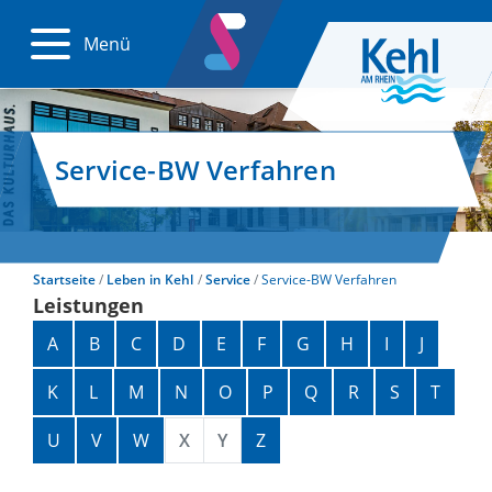
Menü
Service-BW Verfahren
Startseite
Leben in Kehl
Service
Service-BW Verfahren
Leistungen
Alphabetisches Register überspringen
A
B
C
D
E
F
G
H
I
J
K
L
M
N
O
P
Q
R
S
T
U
V
W
X
Y
Z