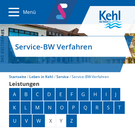
Menü
Service-BW Verfahren
Startseite
Leben in Kehl
Service
Service-BW Verfahren
Leistungen
Alphabetisches Register überspringen
A
B
C
D
E
F
G
H
I
J
K
L
M
N
O
P
Q
R
S
T
U
V
W
X
Y
Z