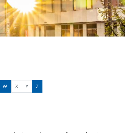
W
X
Y
Z