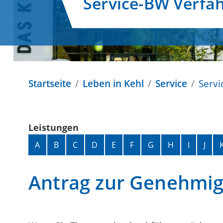
Service-BW Verfa
Startseite
Leben in Kehl
Service
Servi
Leistungen
Alphabetisches Register überspringen
A
B
C
D
E
F
G
H
I
J
Antrag zur Genehmig