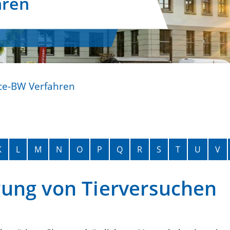
hren
ce-BW Verfahren
K
L
M
N
O
P
Q
R
S
T
U
V
ung von Tierversuchen