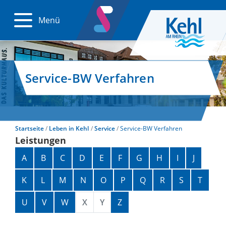
Menü
Service-BW Verfahren
Startseite
Leben in Kehl
Service
Service-BW Verfahren
Leistungen
Alphabetisches Register überspringen
A
B
C
D
E
F
G
H
I
J
K
L
M
N
O
P
Q
R
S
T
U
V
W
X
Y
Z