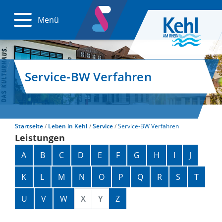
Menü
Service-BW Verfahren
Startseite
Leben in Kehl
Service
Service-BW Verfahren
Leistungen
Alphabetisches Register überspringen
A
B
C
D
E
F
G
H
I
J
K
L
M
N
O
P
Q
R
S
T
U
V
W
X
Y
Z