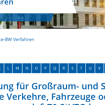
hren
ce-BW Verfahren
K
L
M
N
O
P
Q
R
S
T
U
V
g für Großraum- und S
e Verkehre, Fahrzeuge o