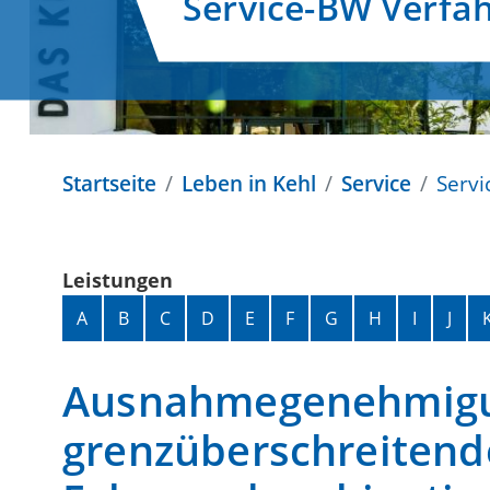
Service-BW Verfa
Startseite
Leben in Kehl
Service
Servi
Leistungen
Alphabetisches Register überspringen
A
B
C
D
E
F
G
H
I
J
Ausnahmegenehmigun
grenzüberschreitend