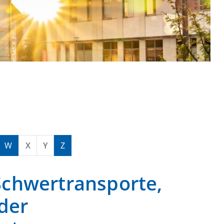
W
X
Y
Z
chwertransporte,
der