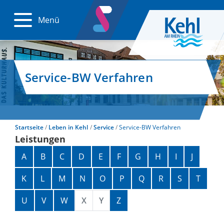
Menü
Service-BW Verfahren
Startseite
Leben in Kehl
Service
Service-BW Verfahren
Leistungen
Alphabetisches Register überspringen
A
B
C
D
E
F
G
H
I
J
K
L
M
N
O
P
Q
R
S
T
U
V
W
X
Y
Z