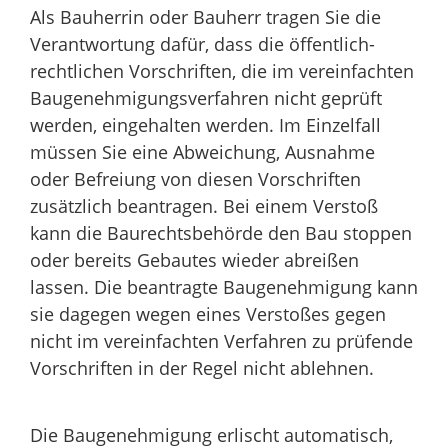
Als Bauherrin oder Bauherr tragen Sie die
Verantwortung dafür, dass
die
öffentlich-
rechtliche
n
Vorschriften, die im verei
n
fachten
Baugenehmigungsverfahren nicht geprüft
werden, eing
e
halten werden. Im Einzelfall
müssen Sie eine Abweichung, Au
s
nahme
oder Befreiung von
diesen
Vorschriften
zusätzlich beantragen. Bei einem Verstoß
kann die Baurechtsbehörde den Bau stoppen
oder bereits Gebautes wieder abreißen
lassen. Die beantragte Baug
e
nehmigung kann
sie dagegen wegen eines Ve
r
stoßes gegen
nicht im vereinfachten Verfahren zu prüfende
Vo
r
schriften in der Regel nicht ablehnen.
Die Baugenehmigung erlischt
automatisch
,