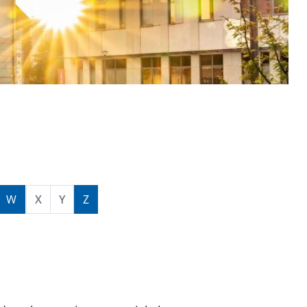
W
X
Y
Z