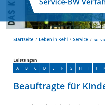
Service-BW Verfa
Startseite
Leben in Kehl
Service
Servi
Leistungen
Alphabetisches Register überspringen
A
B
C
D
E
F
G
H
I
J
Beauftragte für Kind