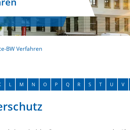
hren
ce-BW Verfahren
K
L
M
N
O
P
Q
R
S
T
U
V
erschutz