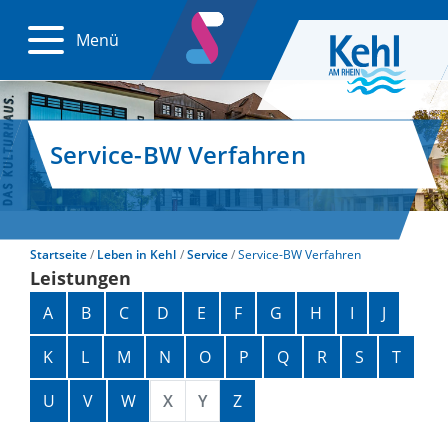
Menü
Service-BW Verfahren
Startseite
Leben in Kehl
Service
Service-BW Verfahren
Leistungen
Alphabetisches Register überspringen
A
B
C
D
E
F
G
H
I
J
K
L
M
N
O
P
Q
R
S
T
U
V
W
X
Y
Z