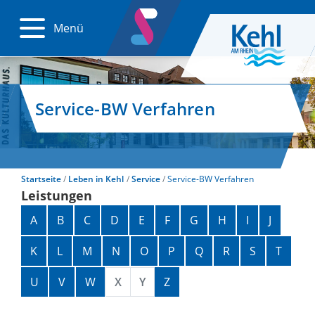
Menü
Service-BW Verfahren
Startseite
Leben in Kehl
Service
Service-BW Verfahren
Leistungen
Alphabetisches Register überspringen
A
B
C
D
E
F
G
H
I
J
K
L
M
N
O
P
Q
R
S
T
U
V
W
X
Y
Z