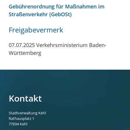
Gebührenordnung für Maßnahmen im
Straßenverkehr (GebOSt)
Freigabevermerk
07.07.2025 Verkehrsministerium
Baden-
Württemberg
Kontakt
Stadtverwaltung Kehl
Rathausplatz 1
77694
Kehl