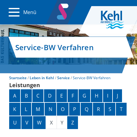
Menü
Service-BW Verfahren
Startseite
Leben in Kehl
Service
Service-BW Verfahren
Leistungen
Alphabetisches Register überspringen
A
B
C
D
E
F
G
H
I
J
K
L
M
N
O
P
Q
R
S
T
U
V
W
X
Y
Z