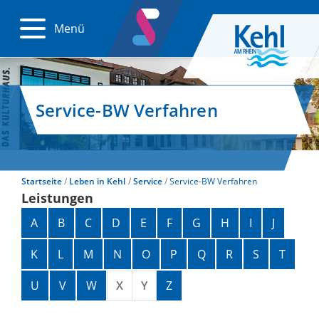
Menü
Service-BW Verfahren
Startseite
Leben in Kehl
Service
Service-BW Verfahren
Leistungen
Alphabetisches Register überspringen
A
B
C
D
E
F
G
H
I
J
K
L
M
N
O
P
Q
R
S
T
U
V
W
X
Y
Z