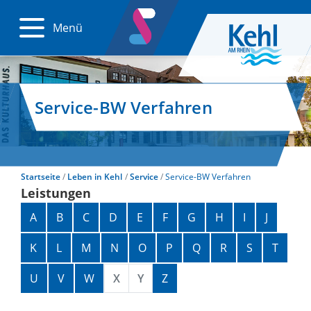
Menü
Service-BW Verfahren
Startseite
Leben in Kehl
Service
Service-BW Verfahren
Leistungen
Alphabetisches Register überspringen
A
B
C
D
E
F
G
H
I
J
K
L
M
N
O
P
Q
R
S
T
U
V
W
X
Y
Z