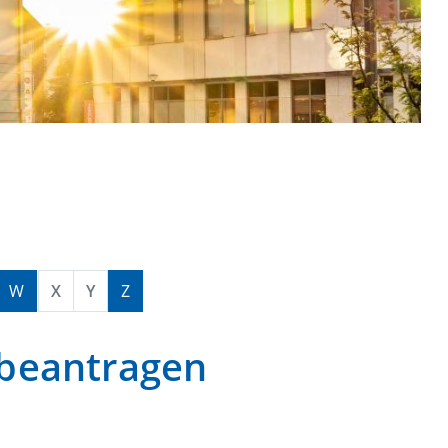
W
X
Y
Z
 beantragen