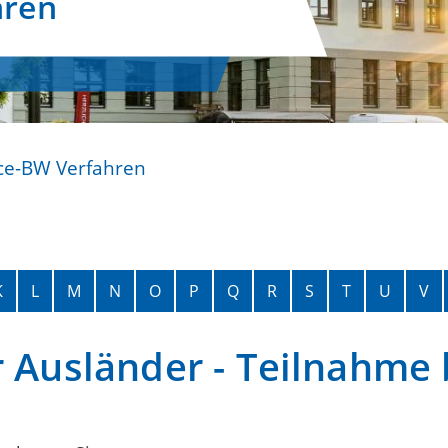
hren
ce-BW Verfahren
K
L
M
N
O
P
Q
R
S
T
U
V
r Ausländer - Teilnahme