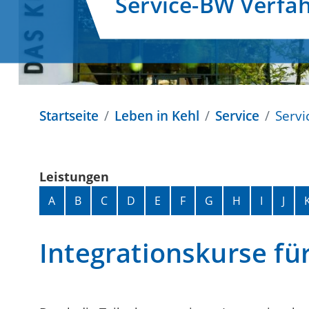
Service-BW Verfa
Startseite
Leben in Kehl
Service
Servi
Leistungen
Alphabetisches Register überspringen
A
B
C
D
E
F
G
H
I
J
Integrationskurse fü