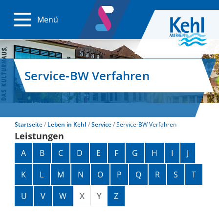
Menü
Service-BW Verfahren
Startseite
Leben in Kehl
Service
Service-BW Verfahren
Leistungen
Alphabetisches Register überspringen
A
B
C
D
E
F
G
H
I
J
K
L
M
N
O
P
Q
R
S
T
U
V
W
X
Y
Z