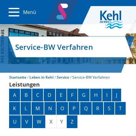
Menü
Service-BW Verfahren
Startseite
Leben in Kehl
Service
Service-BW Verfahren
Leistungen
Alphabetisches Register überspringen
A
B
C
D
E
F
G
H
I
J
K
L
M
N
O
P
Q
R
S
T
U
V
W
X
Y
Z