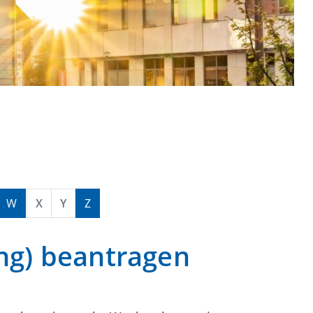
W
X
Y
Z
ng) beantragen