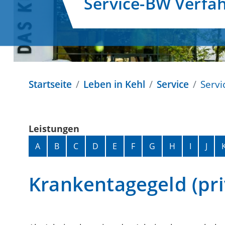
Service-BW Verfa
Startseite
Leben in Kehl
Service
Servi
Leistungen
Alphabetisches Register überspringen
A
B
C
D
E
F
G
H
I
J
Krankentagegeld (pr