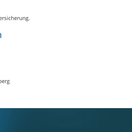
ersicherung.
n
berg