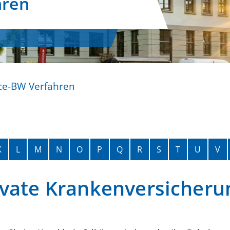
hren
ce-BW Verfahren
K
L
M
N
O
P
Q
R
S
T
U
V
ivate Krankenversicheru