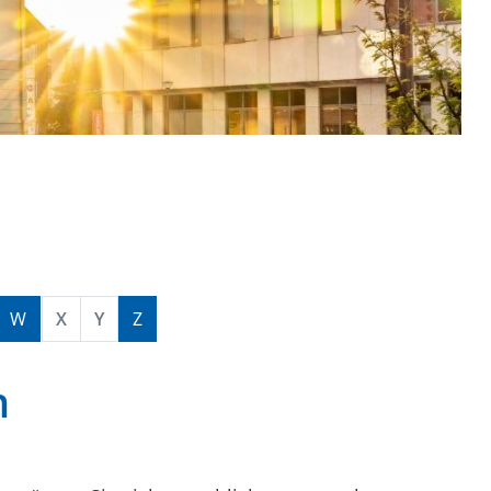
W
X
Y
Z
n