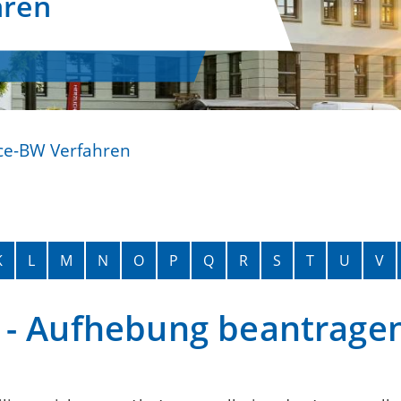
hren
ce-BW Verfahren
K
L
M
N
O
P
Q
R
S
T
U
V
 - Aufhebung beantrage