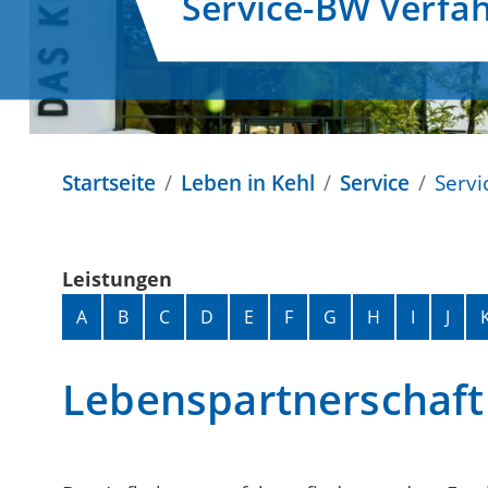
Service-BW Verfa
Startseite
Leben in Kehl
Service
Servi
Leistungen
Alphabetisches Register überspringen
A
B
C
D
E
F
G
H
I
J
Lebenspartnerschaft