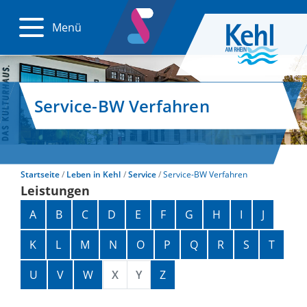
Menü
Service-BW Verfahren
Startseite
Leben in Kehl
Service
Service-BW Verfahren
Leistungen
Alphabetisches Register überspringen
A
B
C
D
E
F
G
H
I
J
K
L
M
N
O
P
Q
R
S
T
U
V
W
X
Y
Z