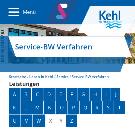
Menü
Service-BW Verfahren
Startseite
Leben in Kehl
Service
Service-BW Verfahren
Leistungen
Alphabetisches Register überspringen
A
B
C
D
E
F
G
H
I
J
K
L
M
N
O
P
Q
R
S
T
U
V
W
X
Y
Z