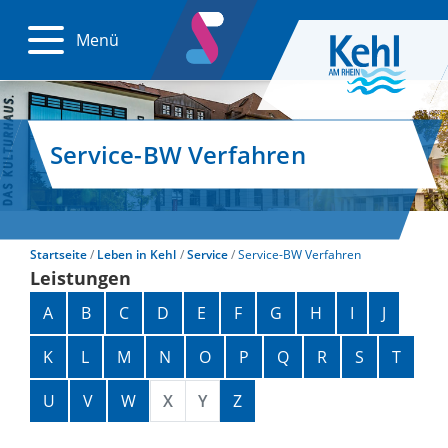
Menü
Service-BW Verfahren
Startseite
Leben in Kehl
Service
Service-BW Verfahren
Leistungen
Alphabetisches Register überspringen
A
B
C
D
E
F
G
H
I
J
K
L
M
N
O
P
Q
R
S
T
U
V
W
X
Y
Z