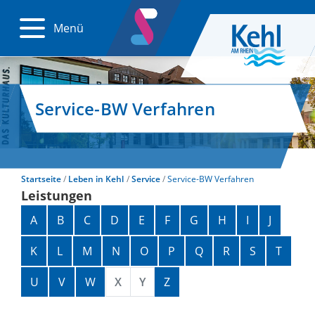
Menü
Service-BW Verfahren
Startseite
Leben in Kehl
Service
Service-BW Verfahren
Leistungen
Alphabetisches Register überspringen
A
B
C
D
E
F
G
H
I
J
K
L
M
N
O
P
Q
R
S
T
U
V
W
X
Y
Z