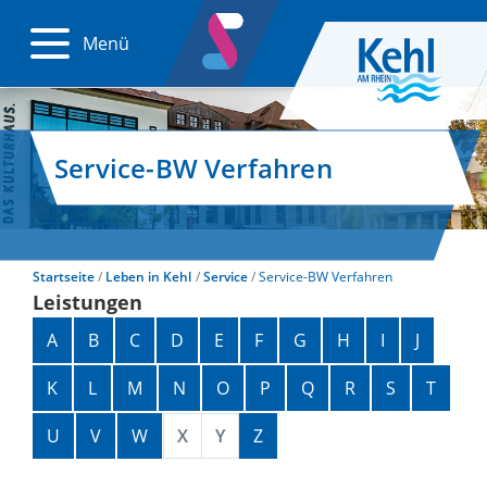
Menü
Service-BW Verfahren
Startseite
Leben in Kehl
Service
Service-BW Verfahren
Leistungen
Alphabetisches Register überspringen
A
B
C
D
E
F
G
H
I
J
K
L
M
N
O
P
Q
R
S
T
U
V
W
X
Y
Z