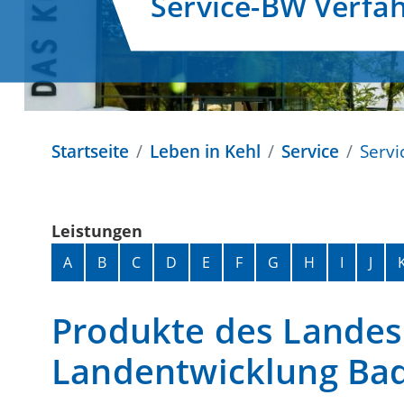
Service-BW Verfa
Startseite
Leben in Kehl
Service
Servi
Leistungen
Alphabetisches Register überspringen
A
B
C
D
E
F
G
H
I
J
Produkte des Landes
Landentwicklung Ba