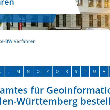
hren
ce-BW Verfahren
K
L
M
N
O
P
Q
R
S
T
U
V
amtes für Geoinformati
den-Württemberg bestel