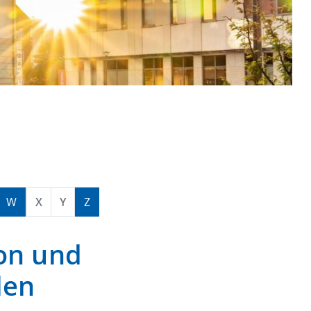
W
X
Y
Z
on und
len